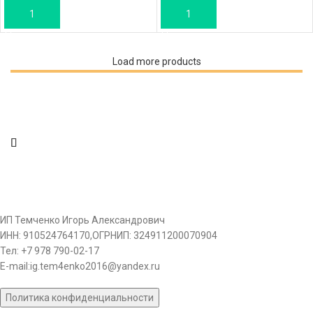
В КОРЗИНУ
В КОРЗИНУ
Load more products
ИП Темченко Игорь Александрович
ИНН: 910524764170,ОГРНИП: 324911200070904
Тел: +7 978 790-02-17
E-mail:ig.tem4enko2016@yandex.ru
Политика конфиденциальности