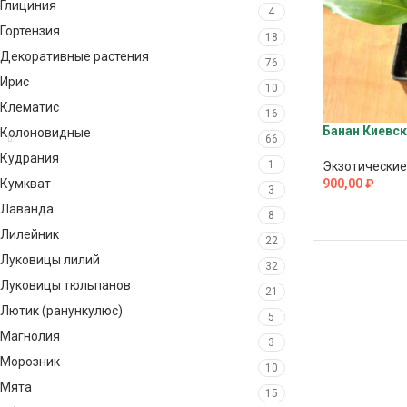
Глициния
4
Гортензия
18
Декоративные растения
76
Ирис
10
Клематис
16
Банан Киевск
Колоновидные
66
Кудрания
1
Экзотические
900,00
₽
Кумкват
3
Лаванда
ПОДРОБНЕЕ
8
Лилейник
22
Луковицы лилий
32
Луковицы тюльпанов
21
Лютик (ранункулюс)
5
Магнолия
3
Морозник
10
Мята
15