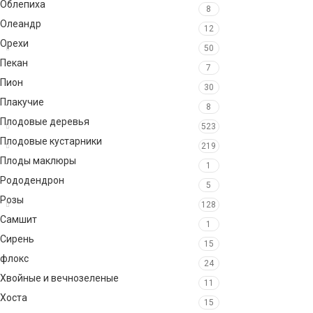
Облепиха
8
Олеандр
12
Орехи
50
Пекан
7
Пион
30
Плакучие
8
Плодовые деревья
523
Плодовые кустарники
219
Плоды маклюры
1
Рододендрон
5
Розы
128
Самшит
1
Сирень
15
флокс
24
Хвойные и вечнозеленые
11
Хоста
15