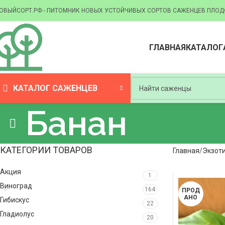
ОВЫЙСОРТ.РФ - ПИТОМНИК НОВЫХ УСТОЙЧИВЫХ СОРТОВ САЖЕНЦЕВ ПЛОД
ГЛАВНАЯ
КАТАЛОГ
КАТАЛОГ САЖЕНЦЕВ
Банан
КАТЕГОРИИ ТОВАРОВ
Главная
Экзот
Акция
1
Виноград
164
ПРОД
АНО
Гибискус
22
Гладиолус
20