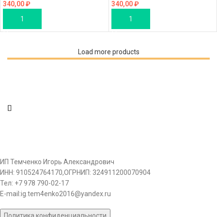
340,00
₽
340,00
₽
В КОРЗИНУ
В КОРЗИНУ
Load more products
ИП Темченко Игорь Александрович
ИНН: 910524764170,ОГРНИП: 324911200070904
Тел: +7 978 790-02-17
E-mail:ig.tem4enko2016@yandex.ru
Политика конфиденциальности