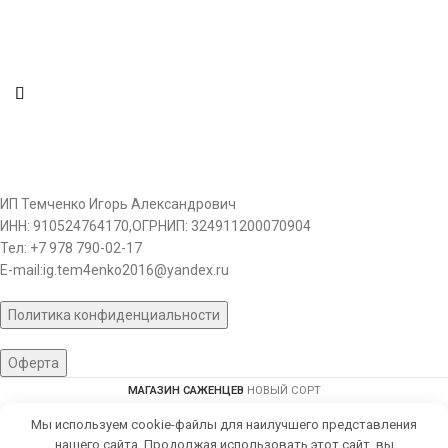
успешно культивируется на
приусадебных
ИП Темченко Игорь Александрович
ИНН: 910524764170,ОГРНИП: 324911200070904
Тел: +7 978 790-02-17
E-mail:ig.tem4enko2016@yandex.ru
Политика конфиденциальности
Оферта
МАГАЗИН САЖЕНЦЕВ
НОВЫЙ СОРТ
Мы используем cookie-файлы для наилучшего представления
ARK WEB
| Создание интернет магазина
нашего сайта. Продолжая использовать этот сайт, вы