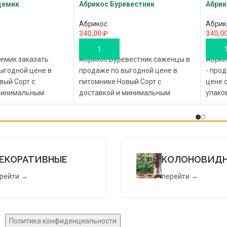
демик
Абрикос Буревестник
Абрик
Абрикос
Абрик
340,00
₽
340,0
В КОРЗИНУ
В К
емик заказать
Абрикос Буревестник саженцы в
Абрик
ыгодной цене в
продаже по выгодной цене в
- про
вый Сорт с
питомнике Новый Сорт с
цене 
 минимальным
доставкой и минимальным
упако
бы вы могли создать
заказом, чтобы вы могли
могли
доносящий сад на
устроить щедрый, приносящий
прино
 или даче!
плоды сад на своем участке или
на св
даче!
ЕКОРАТИВНЫЕ
КОЛОНОВИД
рейти →
перейти →
Политика конфиденциальности