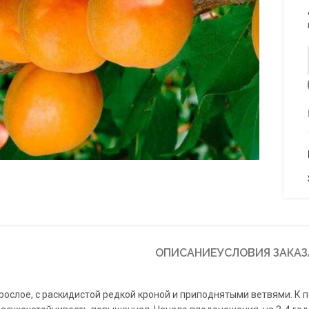
to enlarge
ОПИСАНИЕ
УСЛОВИЯ ЗАКАЗ
ослое, с раскидистой редкой кроной и приподнятыми ветвями. К п