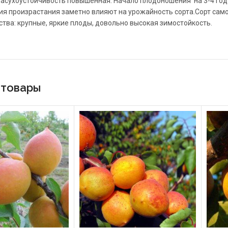
асухоустойчивость повышенная. Начало плодоношения на 3-4 год п
ия произрастания заметно влияют на урожайность сорта.Сорт сам
тва: крупные, яркие плоды, довольно высокая зимостойкость.
 товары