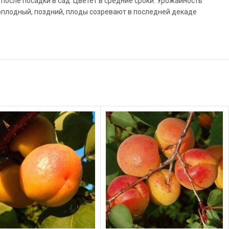
осле посадки в сад. Цветёт в средние сроки. Урожайность
оплодный, поздний, плоды созревают в последней декаде