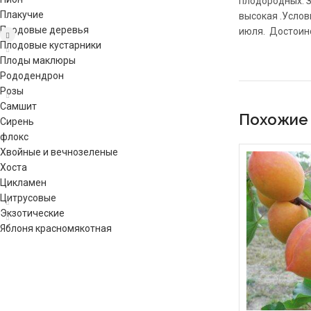
плодородных. З
Плакучие
высокая .Услов
Плодовые деревья
июля. Достоинс
Плодовые кустарники
Плоды маклюры
Рододендрон
Розы
Самшит
Похожие
Сирень
флокс
Хвойные и вечнозеленые
Хоста
Цикламен
Цитрусовые
Экзотические
Яблоня красномякотная