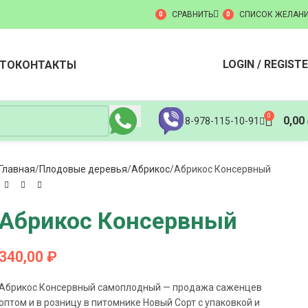
СРАВНИТЬ
СПИСОК ЖЕЛАН
0
0
LOGIN / REGIST
ТО
КОНТАКТЫ
0
0,00
8-978-115-10-91
Главная
Плодовые деревья
Абрикос
Абрикос Консервный
Абрикос Консервный
340,00
₽
Абрикос Консервный самоплодный — продажа саженцев
оптом и в розницу в питомнике Новый Сорт с упаковкой и