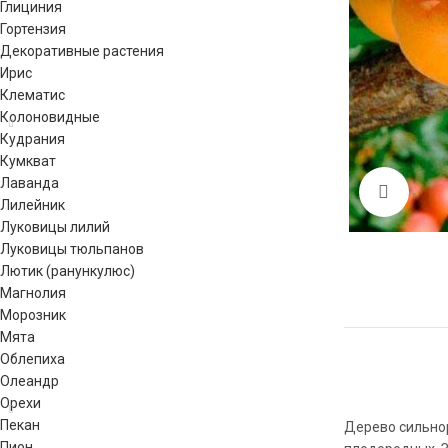
Глициния
Гортензия
Декоративные растения
Ирис
Клематис
Колоновидные
Кудрания
Кумкват
Лаванда
Click 
Лилейник
Луковицы лилий
Луковицы тюльпанов
Лютик (ранункулюс)
Магнолия
Морозник
Мята
Облепиха
Олеандр
Орехи
Пекан
Дерево сильнор
Пион