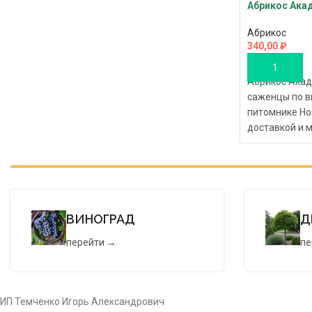
Абрикос Ака
Абрикос
340,00
₽
В КОРЗИНУ
Абрикос Акад
саженцы по в
питомнике Но
доставкой и
заказом, что
богатый, пло
своем участке
ВИНОГРАД
Д
перейти →
пе
ИП Темченко Игорь Александрович