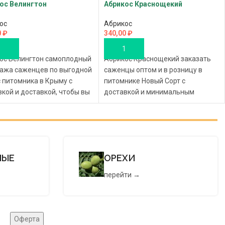
ос Велингтон
Абрикос Краснощекий
ос
Абрикос
0
₽
340,00
₽
ОРЗИНУ
В КОРЗИНУ
ос Велингтон самоплодный
Абрикос Краснощекий заказать
дажа саженцев по выгодной
саженцы оптом и в розницу в
с питомника в Крыму с
питомнике Новый Сорт с
вкой и доставкой, чтобы вы
доставкой и минимальным
 создать роскошный,
заказом, чтобы вы могли создать
сящий плоды парк или сад
чудесный, плодоносный парк или
оем пространстве земли!
сад на своем участке или даче!
НЫЕ
ОРЕХИ
перейти →
Оферта