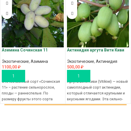
Азимина Сочинская 11
Актинидия аргута Вити Киви
Экзотические
,
Азимина
Экзотические
,
Актинидия
1100,00
₽
500,00
₽
В КОРЗИНУ
В КОРЗИНУ
Отечественный сорт «Сочинская
Аргута Вити Киви (Vitikiwi) — новый
11» – растение сильнорослое,
самоплодный сорт актинидии,
плоды — раннеспелые. По
который отличается крупными и
размеру фрукты этого сорта
вкусными ягодами. Эта сильно-
крупные, в весе они могут
рослая листопадная лиана
достигать
нуждается