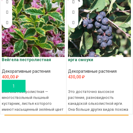
ПРОД
АНО
Вейгела пестролистная
ирга смоуки
Декоративные растения
Декоративные растения
400,00
₽
430,00
₽
В КОРЗИНУ
ПОДРОБНЕЕ
Вейгела Пестролистная —
Это достаточно высокое
многоствольный пышный
растение, разновидность
кустарник, листья которого
канадской ольхолистной ирги.
имеют насыщенный зелёный цвет
Она больше других видов похожа
с окаймлением белого или
на дерево, вытягиваясь в высоту
желтоватого оттенка. Цветы тоже
до 4,5