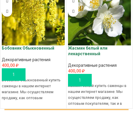
Бобовник Обыкновенный
Жасмин белый или
лекарственный
Декоративные растения
400,00
₽
Декоративные растения
400,00
₽
В КОРЗИНУ
Бобовник Обыкновенный купить
В КОРЗИНУ
жасмин белый купить саженцы в
саженцы в нашем интернет
нашем интернет магазине. Мы
магазине. Мы осуществляем
осуществляем продажу, как
продажу, как оптовым
оптовым покупателям, так и в
покупателям, так и в розницу, вы
розницу, вы приобретаете
приобретаете саженцы бобовника
саженцы жасмина по доступной
по доступной цене, с доставкой в
цене, с доставкой в ваш город.
ваш город. Совершите заказ в
Совершите заказ в магазине
магазине питомника в Крыму,