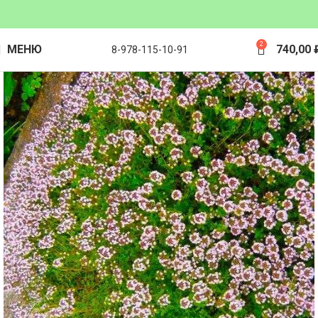
2
МЕНЮ
740,00
8-978-115-10-91