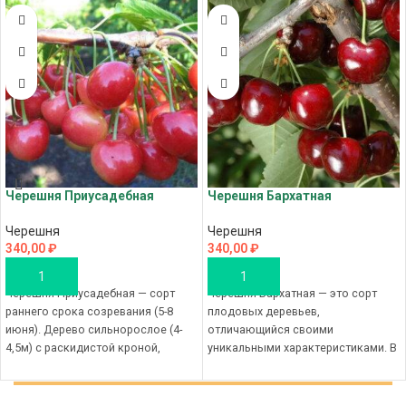
Черешня Приусадебная
Черешня Бархатная
Черешня
Черешня
340,00
₽
340,00
₽
В КОРЗИНУ
В КОРЗИНУ
Черешня Приусадебная — сорт
Черешня Бархатная — это сорт
раннего срока созревания (5-8
плодовых деревьев,
июня). Дерево сильнорослое (4-
отличающийся своими
4,5м) с раскидистой кроной,
уникальными характеристиками. В
средней густоты. Плоды крупные,
данном развернутом описании мы
одномерные,
рассмотрим основные параметры
этого