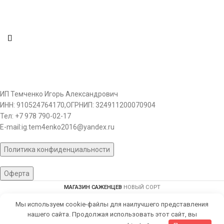
ИП Темченко Игорь Александрович
ИНН: 910524764170,ОГРНИП: 324911200070904
Тел: +7 978 790-02-17
E-mail:ig.tem4enko2016@yandex.ru
Политика конфиденциальности
Оферта
МАГАЗИН САЖЕНЦЕВ
НОВЫЙ СОРТ
Мы используем cookie-файлы для наилучшего представления
ARK WEB
| Создание интернет магазина
нашего сайта. Продолжая использовать этот сайт, вы
0