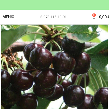
0
МЕНЮ
0,00
8-978-115-10-91