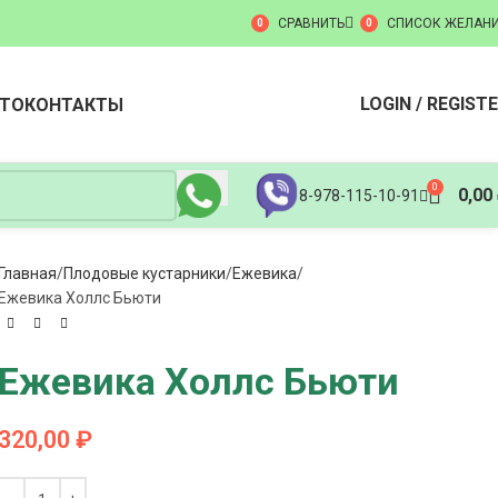
СРАВНИТЬ
СПИСОК ЖЕЛАН
0
0
LOGIN / REGIST
ТО
КОНТАКТЫ
0
0,00
8-978-115-10-91
Главная
Плодовые кустарники
Ежевика
Ежевика Холлс Бьюти
Ежевика Холлс Бьюти
320,00
₽