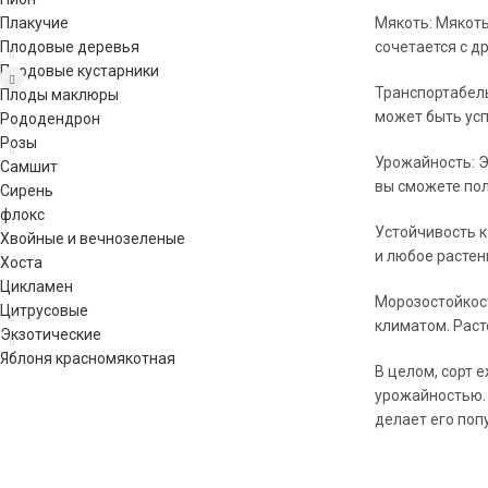
Плакучие
Мякоть: Мякоть
Плодовые деревья
сочетается с д
Плодовые кустарники
Транспортабель
Плоды маклюры
может быть усп
Рододендрон
Розы
Урожайность: Э
Самшит
вы сможете пол
Сирень
флокс
Устойчивость к
Хвойные и вечнозеленые
и любое растен
Хоста
Цикламен
Морозостойкост
Цитрусовые
климатом. Рас
Экзотические
Яблоня красномякотная
В целом, сорт 
урожайностью. 
делает его поп