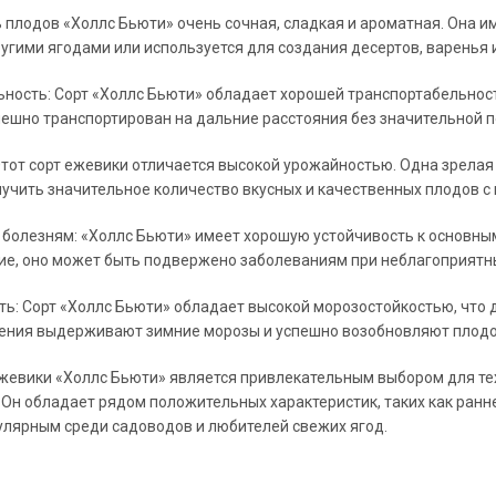
 плодов «Холлс Бьюти» очень сочная, сладкая и ароматная. Она им
ругими ягодами или используется для создания десертов, варенья 
ность: Сорт «Холлс Бьюти» обладает хорошей транспортабельност
ешно транспортирован на дальние расстояния без значительной п
тот сорт ежевики отличается высокой урожайностью. Одна зрелая 
учить значительное количество вкусных и качественных плодов с 
 болезням: «Холлс Бьюти» имеет хорошую устойчивость к основным 
ие, оно может быть подвержено заболеваниям при неблагоприятн
ь: Сорт «Холлс Бьюти» обладает высокой морозостойкостью, что 
тения выдерживают зимние морозы и успешно возобновляют плод
ежевики «Холлс Бьюти» является привлекательным выбором для те
Он обладает рядом положительных характеристик, таких как ранне
улярным среди садоводов и любителей свежих ягод.