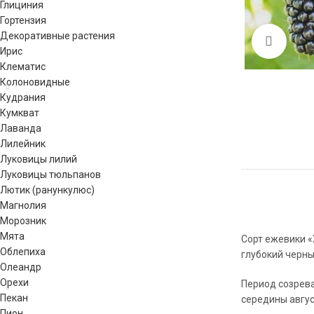
Глициния
Гортензия
Декоративные растения
Click 
Ирис
Клематис
Колоновидные
Кудрания
Кумкват
Лаванда
Лилейник
Луковицы лилий
Луковицы тюльпанов
Лютик (ранункулюс)
Магнолия
Морозник
Мята
Сорт ежевики «
Облепиха
глубокий черны
Олеандр
Орехи
Период созрева
Пекан
середины авгус
Пион