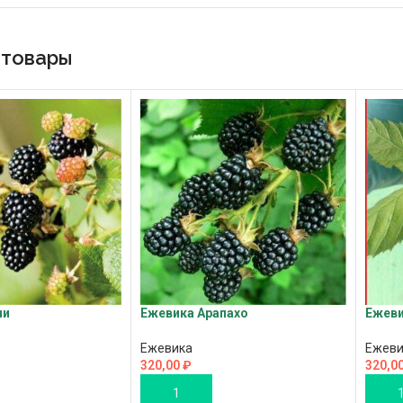
 товары
чи
Ежевика Арапахо
Ежеви
Ежевика
Ежеви
320,00
₽
320,0
В КОРЗИНУ
В К