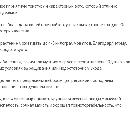
еет приятную текстуру и характерный вкус, который отлично
и джемов.
ью благодаря своей прочной кожуре и компактности плодов. Он
отери качества.
растение может дать до 4-5 килограммов ягод. Благодаря этому,
каждого куста.
болезням, таким как мучнистая роса и серая плесень. Однако, как
ых условиях выращивания или недостаточном уходе.
делает его прекрасным выбором для регионов с холодным
оношение в следующем сезоне.
х, кто желает выращивать крупные и вкусные плоды с высокой
спелость, сочная мякоть и хорошая транспортабельность, что