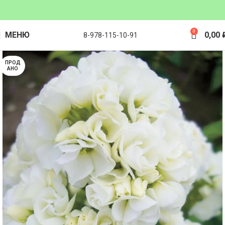
0
МЕНЮ
0,00
8-978-115-10-91
ПРОД
АНО