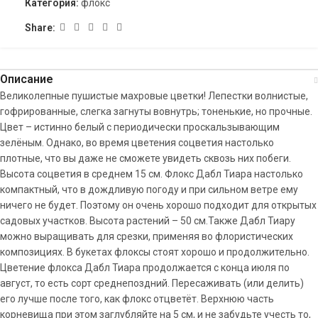
Категория:
флокс
Share:
Описание
Великолепные пушистые махровые цветки! Лепестки волнистые,
гофрированные, слегка загнуты вовнутрь; тоненькие, но прочные.
Цвет – истинно белый с периодически проскальзывающим
зелёным. Однако, во время цветения соцветия настолько
плотные, что вы даже не сможете увидеть сквозь них побеги.
Высота соцветия в среднем 15 см. Флокс Дабл Тиара настолько
компактный, что в дождливую погоду и при сильном ветре ему
ничего не будет. Поэтому он очень хорошо подходит для открытых
садовых участков. Высота растений – 50 см.Также Дабл Тиару
можно выращивать для срезки, применяя во флористических
композициях. В букетах флоксы стоят хорошо и продолжительно.
Цветение флокса Дабл Тиара продолжается с конца июля по
август, то есть сорт среднепоздний. Пересаживать (или делить)
его лучше после того, как флокс отцветёт. Верхнюю часть
корневища при этом заглубляйте на 5 см, и не забудьте учесть то,