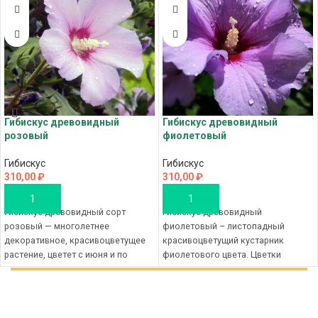
Гибискус древовидный
Гибискус древовидный
розовый
фиолетовый
Гибискус
Гибискус
310,00
₽
310,00
₽
В КОРЗИНУ
В КОРЗИНУ
Гибискус древовидный сорт
Гибискус древовидный
розовый — многолетнее
фиолетовый – листопадный
декоративное, красивоцветущее
красивоцветущий кустарник
растение, цветет с июня и по
фиолетового цвета. Цветки
сентябрь. Цветки крупные в
простые, достигающие 7-12 см в
диаметре до
диаметре. Цветение каждого
цветка длится