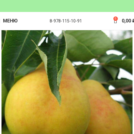
0
МЕНЮ
0,00
8-978-115-10-91