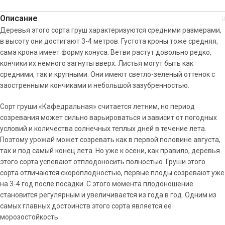
Описание
Деревья этого сорта груш характеризуются средними размерами,
в высоту они достигают 3-4 метров. Густота кроны тоже средняя,
сама крона имеет форму конуса. Ветви растут довольно редко,
кончики их немного загнуты вверх. Листья могут быть как
средними, так и крупными. Они имеют светло-зеленый оттенок с
заостренными кончиками и небольшой зазубренностью.
Сорт груши «Кафедральная» считается летним, но период
созревания может сильно варьироваться и зависит от погодных
условий и количества солнечных теплых дней в течение лета.
Поэтому урожай может созревать как в первой половине августа,
так и под самый конец лета. Но уже к осени, как правило, деревья
этого сорта успевают отплодоносить полностью. Груши этого
сорта отличаются скороплодностью, первые плоды созревают уже
на 3-4 год после посадки. С этого момента плодоношение
становится регулярным и увеличивается из года в год. Одним из
самых главных достоинств этого сорта является ее
морозостойкость.