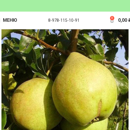
0
МЕНЮ
0,00
8-978-115-10-91