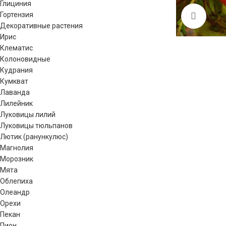
Глициния
Гортензия
Click 
Декоративные растения
Ирис
Клематис
Колоновидные
Кудрания
Кумкват
Лаванда
Лилейник
Луковицы лилий
Луковицы тюльпанов
Лютик (ранункулюс)
Магнолия
Морозник
Мята
Облепиха
Олеандр
Орехи
Пекан
Пион