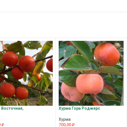
 Восточная,
Хурма Гора Роджерс
Хурма
0
₽
700,00
₽