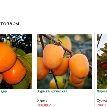
 товары
 дар
Хурма Виргинская
Хурма
Хурма
Хурма
700,00
₽
700,0