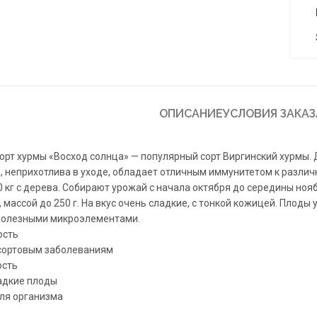
ОПИСАНИЕ
УСЛОВИЯ ЗАКАЗ
рт хурмы «Восход солнца» — популярный сорт Виргинский хурмы. Д
в, неприхотлива в уходе, обладает отличным иммунитетом к разли
0 кг с дерева. Собирают урожай с начала октября до середины нояб
 массой до 250 г. На вкус очень сладкие, с тонкой кожицей. Плоды 
полезными микроэлементами.
ость
 сортовым заболеваниям
ость
адкие плоды
ля организма