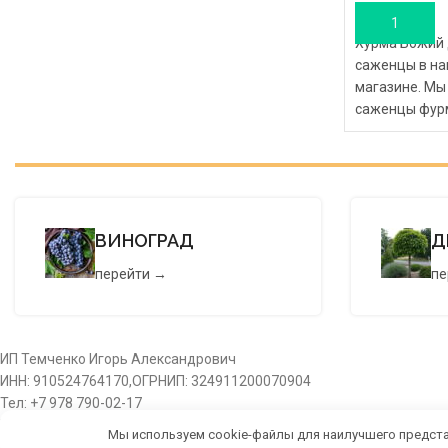
В КОРЗИНУ
Хурма Божий 
саженцы в на
магазине. Мы
саженцы фурм
оптовым цена
питомника Но
магазин, это
посадочный м
выгодные це
ВИНОГРАД
Д
хурмы в Крым
от питомника,
перейти →
пе
всей территор
Оформите зака
саженцев Нов
купить сажен
ИП Темченко Игорь Александрович
цене, а оптов
ИНН: 910524764170,ОГРНИП: 324911200070904
размещены на
Тел: +7 978 790-02-17
саженцев". В
E-mail:ig.tem4enko2016@yandex.ru
Мы используем cookie-файлы для наилучшего предста
саженцы срав