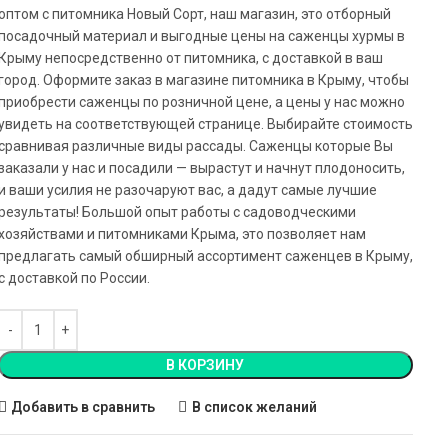
оптом с питомника Новый Сорт, наш магазин, это отборный
посадочный материал и выгодные цены на саженцы хурмы в
Крыму непосредственно от питомника, с доставкой в ваш
город. Оформите заказ в магазине питомника в Крыму, чтобы
приобрести саженцы по розничной цене, а цены у нас можно
увидеть на соответствующей странице. Выбирайте стоимость
сравнивая различные виды рассады. Саженцы которые Вы
заказали у нас и посадили — вырастут и начнут плодоносить,
и ваши усилия не разочаруют вас, а дадут самые лучшие
результаты! Большой опыт работы с садоводческими
хозяйствами и питомниками Крыма, это позволяет нам
предлагать самый обширный ассортимент саженцев в Крыму,
с доставкой по России.
В КОРЗИНУ
Добавить в сравнить
В список желаний