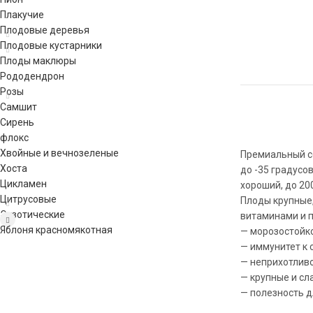
Плакучие
Плодовые деревья
Плодовые кустарники
Плоды маклюры
Рододендрон
Розы
Самшит
Сирень
флокс
Хвойные и вечнозеленые
Премиальный со
Хоста
до -35 градусо
Цикламен
хороший, до 20
Цитрусовые
Плоды крупные,
Экзотические
витаминами и 
Яблоня красномякотная
— морозостойк
— иммунитет к
— неприхотлив
— крупные и сл
— полезность д