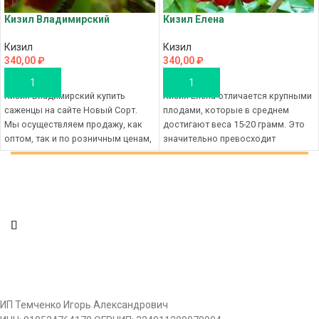
Кизил Владимирский
Кизил Елена
Кизил
Кизил
340,00
₽
340,00
₽
В КОРЗИНУ
В КОРЗИНУ
Кизил Владимирский купить
Кизил Елена отличается крупными
саженцы на сайте Новый Сорт.
плодами, которые в среднем
Мы осуществляем продажу, как
достигают веса 15-20 грамм. Это
оптом, так и по розничным ценам,
значительно превосходит
вы покупаете саженцы кизила в
размеры других сортов кизила.
Крыму по низким ценам, с
Период
доставкой по всей территории
России. Сделайте заказ в на сайте
саженцев Новый Сорт, чтобы
купить саженцы по розничной
цене, а цены у нас размещены на
странице "Каталог саженцев".
Делайте выбор цены на саженцы
сравнивая разные сорта
посадочного материала. Саженцы
ИП Темченко Игорь Александрович
которые Вы приобрели у нас и