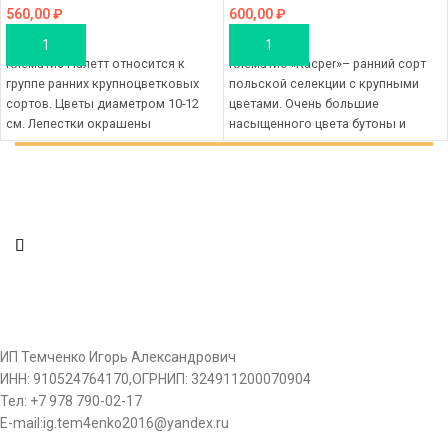
560,00
₽
600,00
₽
В КОРЗИНУ
В КОРЗИНУ
Клематис Палетт относится к
Клематис «Kacper»– ранний сорт
группе ранних крупноцветковых
польской селекции с крупными
сортов. Цветы диаметром 10-12
цветами. Очень большие
см. Лепестки окрашены
насыщенного цвета бутоны и
неравномерно: у основания почти
отличная зимостойкость. Цветки
белые, общий
очень крупные
ИП Темченко Игорь Александрович
ИНН: 910524764170,ОГРНИП: 324911200070904
Тел: +7 978 790-02-17
E-mail:ig.tem4enko2016@yandex.ru