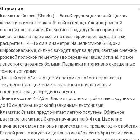
Описание
Клематис Сказка (Skazka) — белый крупноцветковый. Цветки
клематиса имеют нежно-белый оттенок, с бледно-розовой
полосой посередине. Клематисы создадут благоприятный
микроклимат возле дома и на всей территории сада. Цветки
раскрытые, 14—16 см в диаметре. Чашелистиков 6—8, они
широкоовальные, сильно заходят друг за друга, светлые с нежно-
розовой полоской по центру (до середины чашелистика), позже
лепестки становятся белыми. Пыльники интенсивно окрашенные
тёмно-пурпурные.
Данный сорт обильно цветёт летом на побегах прошлого и
текущего года. Цветение начинается с начала июля и
продолжается до середины августа.
Лиана высотой 2—2,5 м. Листья простые и тройчатые с крупными
до 10 см длины широкояйцевидными листочками.
Клематис Сказка предпочитает легкую полутень. Обильное
цветение клематиса Сказка начинает на 3-4 год. Цветение
начинается с мая по июнь и происходит на прошлогодних побегах.
Второй раз – с августа и до конца октября сентября (если осень
теплая, то может цвести до заморозков) на побегах текущего года.