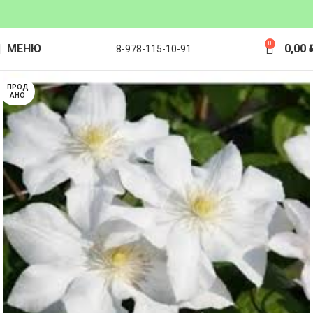
0
МЕНЮ
0,00
8-978-115-10-91
ПРОД
АНО