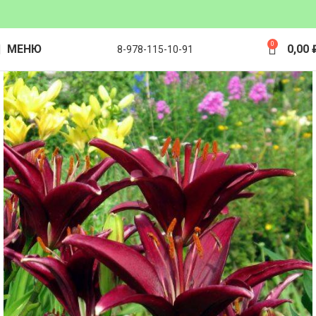
0
МЕНЮ
0,00
8-978-115-10-91