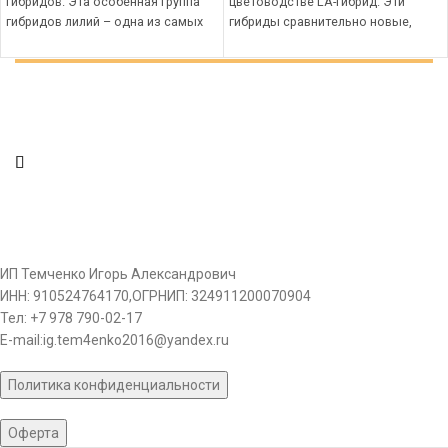
гибридов. Эта особенная группа
цветоводстве LA-гибрид. Эти
гибридов лилий – одна из самых
гибриды сравнительно новые,
устойчивых
устойчивые к морозам растения.
Основные характеристики
гибрида
ИП Темченко Игорь Александрович
ИНН: 910524764170,ОГРНИП: 324911200070904
Тел: +7 978 790-02-17
E-mail:ig.tem4enko2016@yandex.ru
Политика конфиденциальности
Оферта