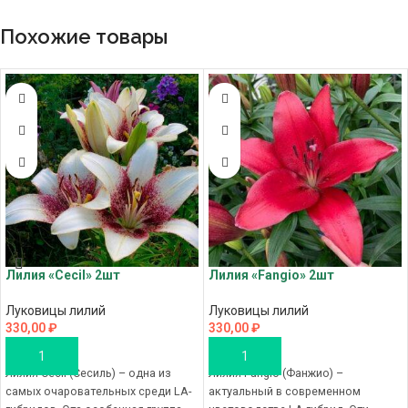
Похожие товары
Лилия «Cecil» 2шт
Лилия «Fangio» 2шт
Луковицы лилий
Луковицы лилий
330,00
₽
330,00
₽
В КОРЗИНУ
В КОРЗИНУ
Лилия Cecil (Сесиль) – одна из
Лилия Fangio (Фанжио) –
самых очаровательных среди LA-
актуальный в современном