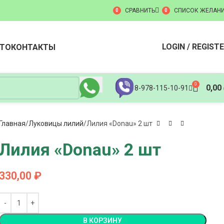
СРАВНИТЬ
СПИСОК ЖЕЛАН
0
0
LOGIN / REGIST
ТО
КОНТАКТЫ
0
0,00
8-978-115-10-91
Главная
Луковицы лилий
Лилия «Donau» 2 шт
Лилия «Donau» 2 шт
330,00
₽
В КОРЗИНУ