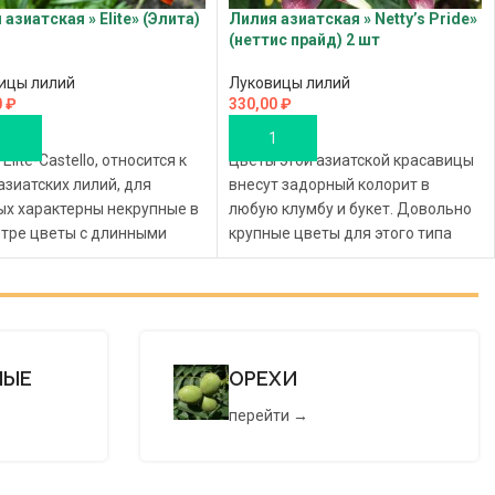
азиатская » Elite» (Элита)
Лилия азиатская » Netty’s Pride»
(неттис прайд) 2 шт
ицы лилий
Луковицы лилий
0
₽
330,00
₽
ОРЗИНУ
В КОРЗИНУ
Elite-Castello, относится к
Цветы этой азиатской красавицы
азиатских лилий, для
внесут задорный колорит в
ых характерны некрупные в
любую клумбу и букет. Довольно
тре цветы с длинными
крупные цветы для этого типа
нными к концам
лилии, в
тками
НЫЕ
ОРЕХИ
перейти →