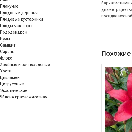
бархатистыми к
Плакучие
диаметр цветка
Плодовые деревья
посадке весной
Плодовые кустарники
Плоды маклюры
Рододендрон
Розы
Самшит
Сирень
Похожие
флокс
Хвойные и вечнозеленые
Хоста
Цикламен
Цитрусовые
Экзотические
Яблоня красномякотная