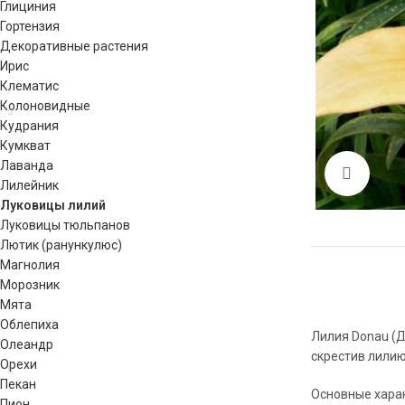
Глициния
Гортензия
Декоративные растения
Ирис
Клематис
Колоновидные
Кудрания
Кумкват
Лаванда
Click 
Лилейник
Луковицы лилий
Луковицы тюльпанов
Лютик (ранункулюс)
Магнолия
Морозник
Мята
Облепиха
Лилия Donau (Д
Олеандр
скрестив лилию 
Орехи
Пекан
Основные харак
Пион