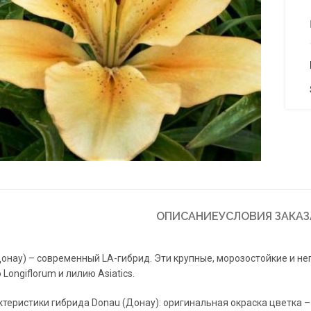
to enlarge
ОПИСАНИЕ
УСЛОВИЯ ЗАКАЗ
онау) – современный LA-гибрид. Эти крупные, морозостойкие и н
Longiflorum и лилию Asiatics.
теристики гибрида Donau (Донау): оригинальная окраска цветка – 