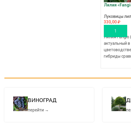
Лилия «Fangi
Луковицы ли
330,00
₽
В КОРЗИНУ
Лилия Fangio
актуальный в
цветоводстве
гибриды срав
устойчивые к
Основные хар
гибрида
ВИНОГРАД
Д
перейти →
пе