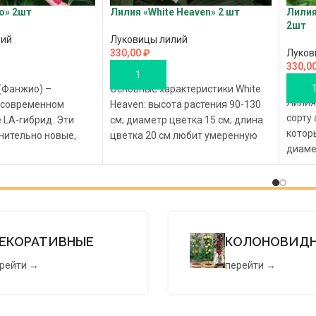
o» 2шт
Лилия «White Heaven» 2 шт
Лилия 
2шт
лий
Луковицы лилий
330,00
₽
Луков
330,0
В КОРЗИНУ
В К
 (Фанжио) –
Основные характеристики White
Лилия 
 современном
Heaven: высота растения 90-130
сорту 
 LA-гибрид. Эти
см; диаметр цветка 15 см; длина
котор
нительно новые,
цветка 20 см любит умеренную
диаме
 морозам растения.
влажность и
зауже
актеристики
лепес
ЕКОРАТИВНЫЕ
КОЛОНОВИД
рейти →
перейти →