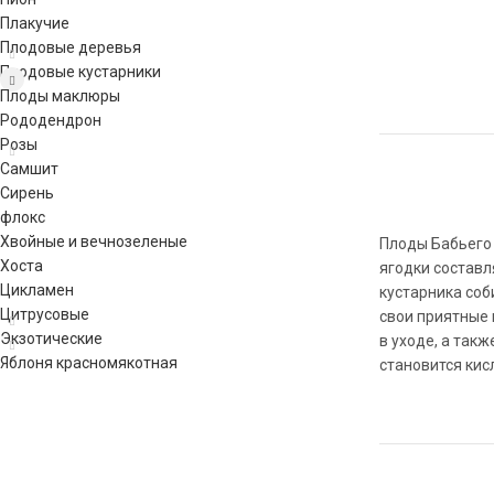
Плакучие
Плодовые деревья
Плодовые кустарники
Плоды маклюры
Рододендрон
Розы
Самшит
Сирень
флокс
Хвойные и вечнозеленые
Плоды Бабьего 
Хоста
ягодки составл
Цикламен
кустарника соб
Цитрусовые
свои приятные 
Экзотические
в уходе, а так
Яблоня красномякотная
становится кис