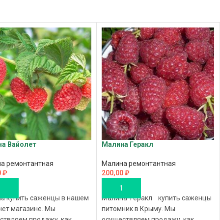
а Вайолет
Малина Геракл
а ремонтантная
Малина ремонтантная
0
₽
200,00
₽
ОРЗИНУ
В КОРЗИНУ
а купить саженцы в нашем
Малина Геракл купить саженцы
нет магазине. Мы
питомник в Крыму. Мы
ствляем продажу, как
осуществляем продажу, как