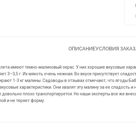
ОПИСАНИЕ
УСЛОВИЯ ЗАКАЗ
лета имеют темно-малиновый окрас. У них хорошие вкусовые харак
яет 3–3,5 г. Их мякоть очень нежная. Во вкусе присутствует сладос
ирают 1-3 кг малины. Садоводы в отзывах отмечают, что ягоды Ба
вкусовые характеристики. Они хвалят эту малину за ее сладость и
же довольно плохо транспортируется. Но наши эксперты все же внес
лой и не теряет форму.