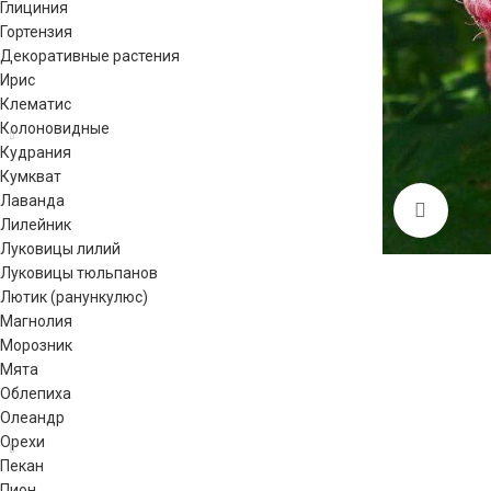
Глициния
Гортензия
Декоративные растения
Ирис
Клематис
Колоновидные
Кудрания
Кумкват
Лаванда
Click 
Лилейник
Луковицы лилий
Луковицы тюльпанов
Лютик (ранункулюс)
Магнолия
Морозник
Мята
Облепиха
Олеандр
Орехи
Пекан
Пион