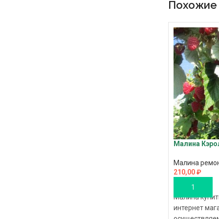
Похожие
Малина Кэро
Малина ремо
210,00
₽
В КОРЗИНУ
Малина купит
интернет маг
осуществляем