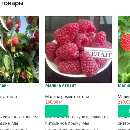
 товары
лайн
Малина Атлант
Малин
нтантная
Малина ремонтантная
Малин
200,00
₽
210,0
В КОРЗИНУ
В К
ь саженцы в нашем
Малина Атлант купить саженцы
Малин
азине. Мы
питомник в Крыму. Мы
интер
 продажу, как
осуществляем продажу, как
осуще