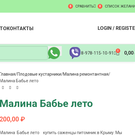
СРАВНИТЬ
СПИСОК ЖЕЛАН
0
0
LOGIN / REGIST
ТО
КОНТАКТЫ
0
0,00
8-978-115-10-91
Главная
Плодовые кустарники
Малина ремонтантная
Малина Бабье лето
Малина Бабье лето
200,00
₽
Малина Бабье лето купить саженцы питомник в Крыму. Мы