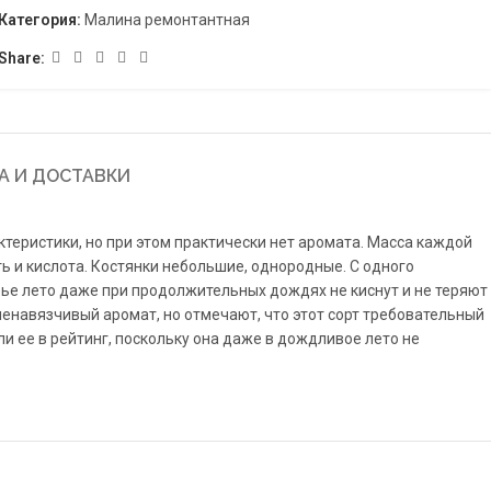
Категория:
Малина ремонтантная
Share:
А И ДОСТАВКИ
теристики, но при этом практически нет аромата. Масса каждой
ть и кислота. Костянки небольшие, однородные. С одного
бье лето даже при продолжительных дождях не киснут и не теряют
 ненавязчивый аромат, но отмечают, что этот сорт требовательный
ли ее в рейтинг, поскольку она даже в дождливое лето не