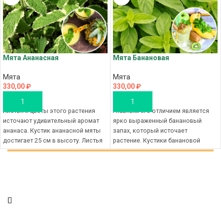
Мята Ананасная
Мята Банановая
Мята
Мята
330,00
₽
330,00
₽
В КОРЗИНУ
В КОРЗИНУ
Листья и цветы этого растения
Главным его отличием является
источают удивительный аромат
ярко выраженный банановый
ананаса. Кустик ананасной мяты
запах, который источает
достигает 25 см в высоту. Листья
растение. Кустики банановой
двухцветные, зеленые
мяты компактные, высотой 30 см.
Листья светло-зеленые