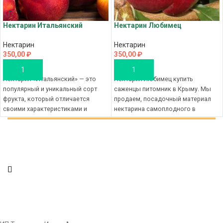
Нектарин Итальянский
Нектарин Любимец
Нектарин
Нектарин
350,00
₽
350,00
₽
В КОРЗИНУ
В КОРЗИНУ
Нектарин «Итальянский» — это
Нектарин Любимец купить
популярный и уникальный сорт
саженцы питомник в Крыму. Мы
фрукта, который отличается
продаем, посадочный материал
своими характеристиками и
нектарина самоплодного в
вкусовыми качествами. Вот
розницу и оптом с рассадника
подробное описание этого
Новый Сорт, наш магазин, это
отборный материал для посадки и
доступные цены на саженцы в
Крыму без посредников, с
доставкой в любой регион
России. Совершите заказ в в
интернет магазине Новый Сорт,
чтобы купить саженцы по
розничной цене, а оптовая
стоимость у нас размещены на