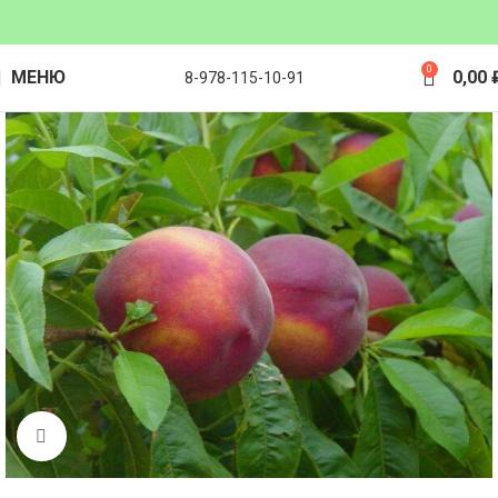
0
МЕНЮ
0,00
8-978-115-10-91
Click to enlarge