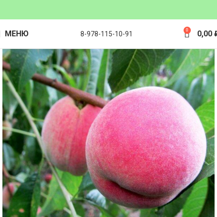
0
МЕНЮ
0,00
8-978-115-10-91