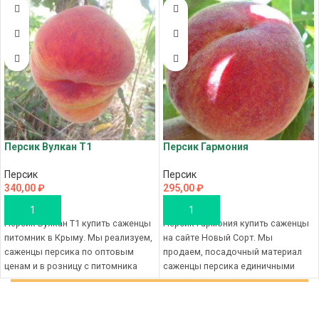
Персик Вулкан Т1
Персик Гармония
Персик
Персик
340,00
₽
295,00
₽
В КОРЗИНУ
В КОРЗИНУ
Персик Вулкан Т1 купить саженцы
Персик Гармония купить саженцы
питомник в Крыму. Мы реализуем,
на сайте Новый Сорт. Мы
саженцы персика по оптовым
продаем, посадочный материал
ценам и в розницу с питомника
саженцы персика единичными
Новый Сорт, наш магазин, это
экземплярами, а также мелким
качественный посадочный
крупным оптом с лучшего
материал и выгодные цены на
питомника Новый Сорт, наш