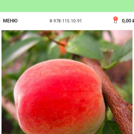
0
МЕНЮ
0,00
8-978-115-10-91