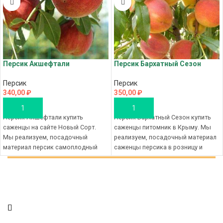
Персик Акшефтали
Персик Бархатный Сезон
Персик
Персик
340,00
₽
350,00
₽
В КОРЗИНУ
В КОРЗИНУ
Персик Акшефтали купить
Персик Бархатный Сезон купить
саженцы на сайте Новый Сорт.
саженцы питомник в Крыму. Мы
Мы реализуем, посадочный
реализуем, посадочный материал
материал персик самоплодный
саженцы персика в розницу и
единичными экземплярами, а
оптом с питомника Новый Сорт,
также мелким крупным оптом с
наш магазин, это качественный
рассадника Новый Сорт, наш
материал для посадки и
магазин, это
выгодные цены на саженцы в
высококачественный рассадный
Крыму без посредников, с
материал и приятный цены на
доставкой по всей территории
саженцы в Крыму
России. Оформите заказ в на