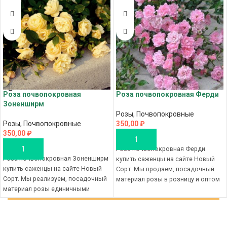
Роза почвопокровная
Роза почвопокровная Ферди
Зоненширм
Розы
,
Почвопокровные
Розы
,
Почвопокровные
350,00
₽
350,00
₽
В КОРЗИНУ
В КОРЗИНУ
Роза почвопокровная Ферди
Роза почвопокровная Зоненширм
купить саженцы на сайте Новый
купить саженцы на сайте Новый
Сорт. Мы продаем, посадочный
Сорт. Мы реализуем, посадочный
материал розы в розницу и оптом
материал розы единичными
с лучшего питомника Новый Сорт,
экземплярами, а также мелким
наш магазин, это качественный
крупным оптом с лучшего
материал для посадки и приятный
питомника Новый Сорт, наш
цены на саженцы розы в Крыму