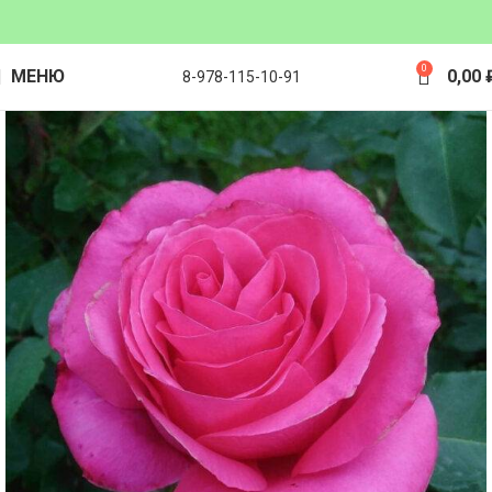
0
МЕНЮ
0,00
8-978-115-10-91