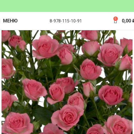
0
МЕНЮ
0,00
8-978-115-10-91