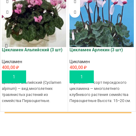
Цикламен Альпийский (3 шт)
Цикламен Арлекин (3 шт)
Цикламен
Цикламен
400,00
₽
400,00
₽
В КОРЗИНУ
В КОРЗИНУ
Цикламен альпийский (Cyclamen
«Арлекин» — сорт персидского
alpinum) — вид многолетних
цикламена — многолетнего
травянистых растений из
клубневого растения семейства
семейства Первоцветные.
Первоцветные Высота: 15–20 см.
Маленькие, но яркие цветы,
Цветки: белые с малиновым
листья часто имеют
глазком, ароматные. Цветонос:
сердцевидную
достигает длины