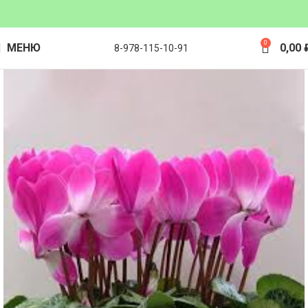
0
МЕНЮ
0,00
8-978-115-10-91