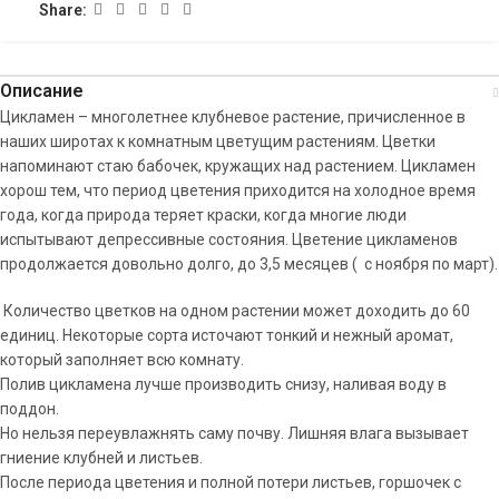
Share:
Описание
Цикламен – многолетнее клубневое растение, причисленное в
наших широтах к комнатным цветущим растениям. Цветки
напоминают стаю бабочек, кружащих над растением. Цикламен
хорош тем, что период цветения приходится на холодное время
года, когда природа теряет краски, когда многие люди
испытывают депрессивные состояния. Цветение цикламенов
продолжается довольно долго, до 3,5 месяцев ( с ноября по март).
Количество цветков на одном растении может доходить до 60
единиц. Некоторые сорта источают тонкий и нежный аромат,
который заполняет всю комнату.
Полив цикламена лучше производить снизу, наливая воду в
поддон.
Но нельзя переувлажнять саму почву. Лишняя влага вызывает
гниение клубней и листьев.
После периода цветения и полной потери листьев, горшочек с