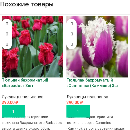
Похожие товары
Тюльпан бахромчатый
Тюльпан бахромчатый
«Barbados» 3шт
«Cummins» (Камминс) 3шт
Луковицы тюльпанов
Луковицы тюльпанов
390,00
₽
390,00
₽
В КОРЗИНУ
В КОРЗИНУ
Основные характеристики
Основные характеристики
тюльпана Бахромчатого Barbados:
тюльпана сорта Cummins
высота цветка около 50см;
(Каминс): высота растения может