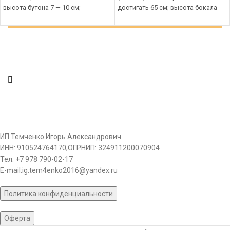
высота бутона 7 — 10 см;
достигать 65 см; высота бокала
предпочитает обильные поливы, в
бутона 7 см; для посадки
особенности
предпочтительна
ИП Темченко Игорь Александрович
ИНН: 910524764170,ОГРНИП: 324911200070904
Тел: +7 978 790-02-17
E-mail:ig.tem4enko2016@yandex.ru
Политика конфиденциальности
Оферта