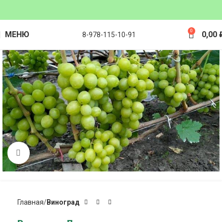
0
МЕНЮ
0,00
8-978-115-10-91
Click to enlarge
Главная
Виноград