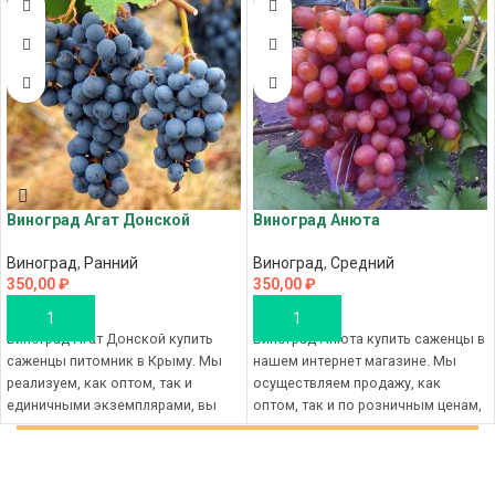
Виноград Агат Донской
Виноград Анюта
Виноград
,
Ранний
Виноград
,
Средний
350,00
₽
350,00
₽
В КОРЗИНУ
В КОРЗИНУ
Виноград Агат Донской купить
Виноград Анюта купить саженцы в
саженцы питомник в Крыму. Мы
нашем интернет магазине. Мы
реализуем, как оптом, так и
осуществляем продажу, как
единичными экземплярами, вы
оптом, так и по розничным ценам,
приобретаете саженцы по
вы совершаете покупку саженцы
доступной цене, с доставкой по
по низким ценам, с доставкой в
всей территории России.
ваш город. Сделайте заказ в
Оформите заказ в в интернет
магазине питомника в Крыму,