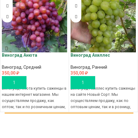
Виноград Анюта
Виноград Ахиллес
Виноград
,
Средний
Виноград
,
Ранний
350,00
₽
350,00
₽
В КОРЗИНУ
В КОРЗИНУ
Виноград Анюта купить саженцы в
Виноград Ахиллес купить саженцы
нашем интернет магазине. Мы
на сайте Новый Сорт. Мы
осуществляем продажу, как
осуществляем продажу, как по
оптом, так и по розничным ценам,
оптовым ценам, так и в розницу,
вы совершаете покупку саженцы
вы покупаете саженцы по низким
по низким ценам, с доставкой в
ценам, с доставкой в любой
ваш город. Сделайте заказ в
регион России. Сделайте заказ в
магазине питомника в Крыму,
на сайте саженцев Новый Сорт,
чтобы совершить выгодную
чтобы совершить выгодную