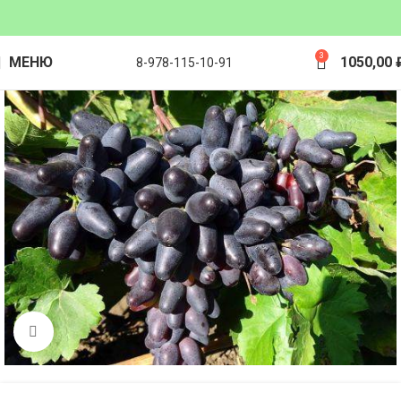
3
МЕНЮ
1050,00
8-978-115-10-91
Click to enlarge