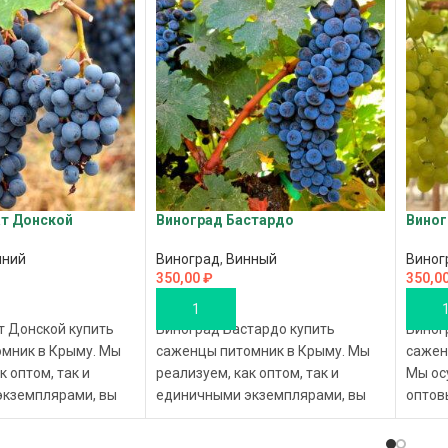
ат Донской
Виноград Бастардо
Виног
нний
Виноград
,
Винный
Виног
350,00
₽
350,0
В КОРЗИНУ
В К
т Донской купить
Виноград Бастардо купить
Виног
мник в Крыму. Мы
саженцы питомник в Крыму. Мы
сажен
к оптом, так и
реализуем, как оптом, так и
Мы ос
кземплярами, вы
единичными экземплярами, вы
оптов
 саженцы по
покупаете саженцы по по ценам
розни
е, с доставкой по
производителя, с доставкой по
совер