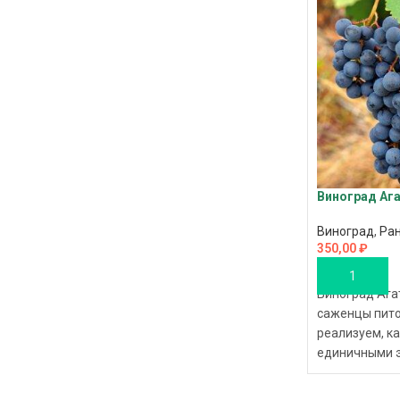
Виноград Аг
Виноград
,
Ра
350,00
₽
В КОРЗИНУ
Виноград Ага
саженцы пито
реализуем, ка
единичными э
приобретаете
доступной цен