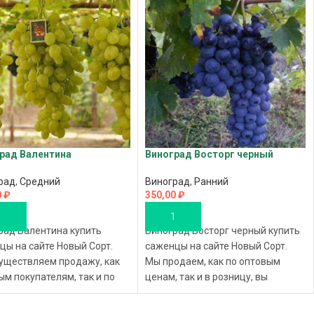
рад Валентина
Виноград Восторг черный
рад
,
Средний
Виноград
,
Ранний
0
₽
350,00
₽
ОРЗИНУ
В КОРЗИНУ
рад Валентина купить
Виноград Восторг черный купить
цы на сайте Новый Сорт.
саженцы на сайте Новый Сорт.
уществляем продажу, как
Мы продаем, как по оптовым
ым покупателям, так и по
ценам, так и в розницу, вы
чным ценам, вы
совершаете покупку саженцы по
шаете покупку саженцы по
доступной цене, с доставкой в