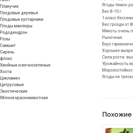
Ягоды тёмно-ро
Плакучие
Вес 8-10 г.
Плодовые деревья
1 класс бессем
Плодовые кустарники
Вес грозди от 
Плоды маклюры
Мякоть очень п
Рододендрон
Рыночная.
Розы
Вкус гармоничн
Самшит
Хорошее вызре
Сирень
Сила роста- вы
флокс
Урожайность вы
Хвойные и вечнозеленые
Морозостойкост
Хоста
Ягоды не треск
Цикламен
Цитрусовые
Экзотические
Яблоня красномякотная
Похожие