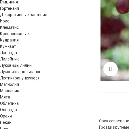
Глициния
Гортензия
Декоративные растения
Ирис
Клематис
Колоновидные
Кудрания
Кумкват
Лаванда
Лилейник
Луковицы лилий
Click 
Луковицы тюльпанов
Лютик (ранункулюс)
Магнолия
Морозник
Мята
Облепиха
Олеандр
Орехи
Срок созревани
Пекан
Грозди крупные
Пион