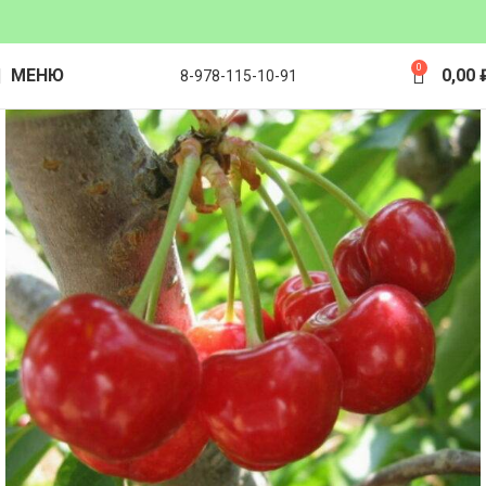
0
МЕНЮ
0,00
8-978-115-10-91