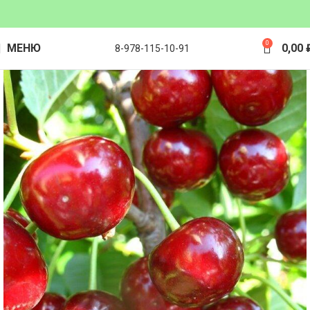
0
МЕНЮ
0,00
8-978-115-10-91