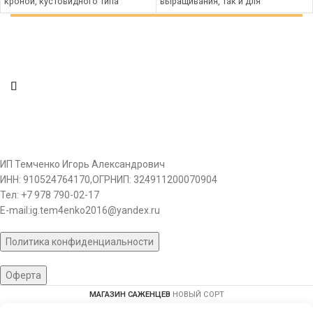
кроной, кустовидного типа
выращивания, так и для
Биологические особенности:
домашнего садоводства. Размер
цветение в средние сроки.
плода этого
ИП Темченко Игорь Александрович
ИНН: 910524764170,ОГРНИП: 324911200070904
Тел: +7 978 790-02-17
E-mail:ig.tem4enko2016@yandex.ru
Политика конфиденциальности
Оферта
МАГАЗИН САЖЕНЦЕВ
НОВЫЙ СОРТ