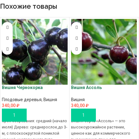
Похожие товары
Вишня Чернокорка
Вишня Ассоль
Плодовые деревья
,
Вишня
Вишня
340,00
₽
340,00
₽
В КОРЗИНУ
В КОРЗИНУ
Срок созревания: средний (начало
Вишня сорта «Ассоль» — это
июля) Дерево: среднерослое,до 3-
высокоурожайное растение,
м, с плоскоокруглой пониклой
ценное как для коммерческого