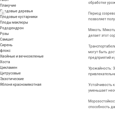
обработке урож
Плакучие
Плодовые деревья
Период созрева
Плодовые кустарники
позволяет полу
Плоды маклюры
Рододендрон
Мякоть: Мякоть
Розы
делает этот со
Самшит
Сирень
Транспортабель
флокс
могут быть дос
Хвойные и вечнозеленые
предприятий и
Хоста
Цикламен
Урожайность: Э
Цитрусовые
привлекательн
Экзотические
Яблоня красномякотная
Устойчивость к
уменьшает необ
Морозостойкост
способность да