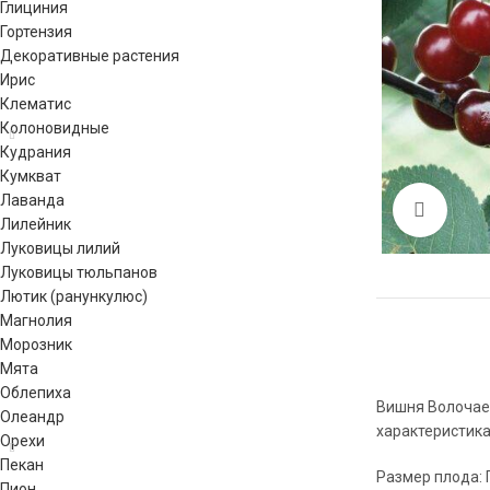
Глициния
Гортензия
Декоративные растения
Ирис
Клематис
Колоновидные
Кудрания
Кумкват
Лаванда
Click 
Лилейник
Луковицы лилий
Луковицы тюльпанов
Лютик (ранункулюс)
Магнолия
Морозник
Мята
Облепиха
Вишня Волочаев
Олеандр
характеристика
Орехи
Пекан
Размер плода: 
Пион