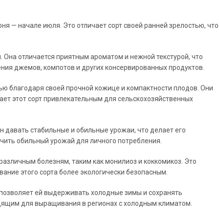
я — начале июля. Это отличает сорт своей ранней зрелостью, что
. Она отличается приятным ароматом и нежной текстурой, что
ения джемов, компотов и других консервированных продуктов.
ю благодаря своей прочной кожице и компактности плодов. Они
лает этот сорт привлекательным для сельскохозяйственных
н давать стабильные и обильные урожаи, что делает его
ить обильный урожай для личного потребления.
различным болезням, таким как монилиоз и коккомикоз. Это
ание этого сорта более экологически безопасным.
 позволяет ей выдерживать холодные зимы и сохранять
одящим для выращивания в регионах с холодным климатом.