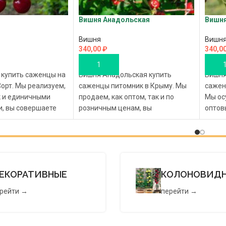
Вишня Анадольская
Вишня
Вишня
Вишн
340,00
₽
340,0
В КОРЗИНУ
В К
купить саженцы на
Вишня Анадольская купить
Вишня
Сорт. Мы реализуем,
саженцы питомник в Крыму. Мы
сажен
к и единичными
продаем, как оптом, так и по
Мы ос
, вы совершаете
розничным ценам, вы
оптов
нцев вишни по
совершаете покупку саженцев
розни
е, с доставкой по
вишни по доступной цене, с
сажен
ии России.
доставкой в ваш город. Сделайте
доступ
аз в магазине
заказ в на сайте саженцев Новый
всей 
Крыму, чтобы купить
Сорт, чтобы приобрести саженцы
Оформ
ЕКОРАТИВНЫЕ
КОЛОНОВИД
озничной цене, а
по розничной цене, а оптовые
питом
 у нас размещены
цены у нас представлены на
совер
рейти →
перейти →
вующей странице.
сайте . Совершайте свой выбор
сажен
вой выбор цены на
стоимость сравнивая различные
цены у
внивая различные
виды посадочного материала.
Выбир