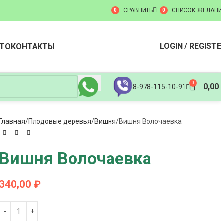
СРАВНИТЬ
СПИСОК ЖЕЛАН
0
0
LOGIN / REGIST
ТО
КОНТАКТЫ
0
0,00
8-978-115-10-91
Главная
Плодовые деревья
Вишня
Вишня Волочаевка
Вишня Волочаевка
340,00
₽