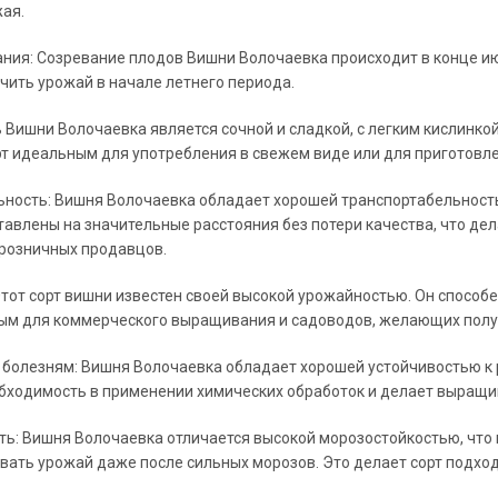
ая.
ния: Созревание плодов Вишни Волочаевка происходит в конце июн
чить урожай в начале летнего периода.
 Вишни Волочаевка является сочной и сладкой, с легким кислинкой
рт идеальным для употребления в свежем виде или для приготовл
ность: Вишня Волочаевка обладает хорошей транспортабельность
тавлены на значительные расстояния без потери качества, что де
 розничных продавцов.
тот сорт вишни известен своей высокой урожайностью. Он способе
ым для коммерческого выращивания и садоводов, желающих получ
 болезням: Вишня Волочаевка обладает хорошей устойчивостью к 
ходимость в применении химических обработок и делает выращив
ь: Вишня Волочаевка отличается высокой морозостойкостью, что
вать урожай даже после сильных морозов. Это делает сорт подх