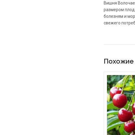
Вишня Волочаев
размером плода
болезням и мор
свежего потреб
Похожие