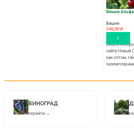
Вишня Альфа
Вишня
340,00
₽
В КОРЗИНУ
Вишня Альфа 
сайте Новый 
как оптом, та
экземплярами
покупку саже
доступной цен
всей территор
Сделайте зак
питомника в 
ВИНОГРАД
Д
саженцы по р
оптовые цены
перейти →
пе
на соответст
Совершайте с
саженцы сра