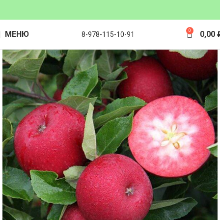
0
МЕНЮ
0,00
8-978-115-10-91