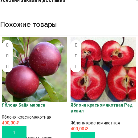
Условия заказа и доставки
Похожие товары
Яблоня Байя мариса
Яблоня красномякотная Ред
девил
Яблоня красномякотная
400,00
₽
Яблоня красномякотная
400,00
₽
В КОРЗИНУ