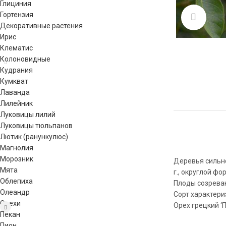
Глициния
Гортензия
Click 
Декоративные растения
Ирис
Клематис
Колоновидные
Кудрания
Кумкват
Лаванда
Лилейник
Луковицы лилий
Луковицы тюльпанов
Лютик (ранункулюс)
Магнолия
Морозник
Деревья сильно
Мята
г., округлой ф
Облепиха
Плоды созреваю
Олеандр
Сорт характери
Орехи
Орех грецкий ‘
Пекан
Пион