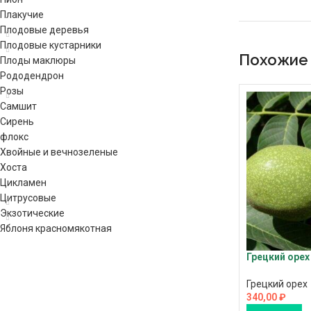
Плакучие
Плодовые деревья
Плодовые кустарники
Похожие
Плоды маклюры
Рододендрон
Розы
Самшит
Сирень
флокс
Хвойные и вечнозеленые
Хоста
Цикламен
Цитрусовые
Экзотические
Яблоня красномякотная
Грецкий орех
Грецкий орех
340,00
₽