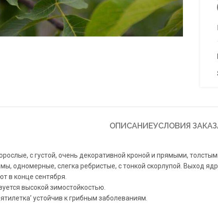
to enlarge
ОПИСАНИЕ
УСЛОВИЯ ЗАКАЗ
рослые, с густой, очень декоративной кроной и прямыми, толстыми
ормы, одномерные, слегка ребристые, с тонкой скорлупой. Выход яд
т в конце сентября.
зуется высокой зимостойкостью.
Пятилетка’ устойчив к грибным заболеваниям.