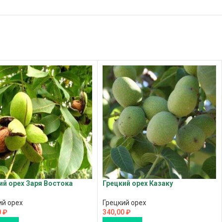
ий орех Заря Востока
Грецкий орех Казаку
ий орех
Грецкий орех
0
₽
340,00
₽