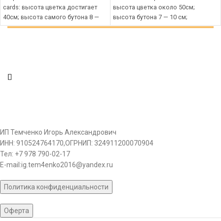
cards: высота цветка достигает
высота цветка около 50см;
40см; высота самого бутона 8 —
высота бутона 7 — 10 см;
10см; для активного роста
предпочитает обильные поливы, в
следует
особенности
ИП Темченко Игорь Александрович
ИНН: 910524764170,ОГРНИП: 324911200070904
Тел: +7 978 790-02-17
E-mail:ig.tem4enko2016@yandex.ru
Политика конфиденциальности
Оферта