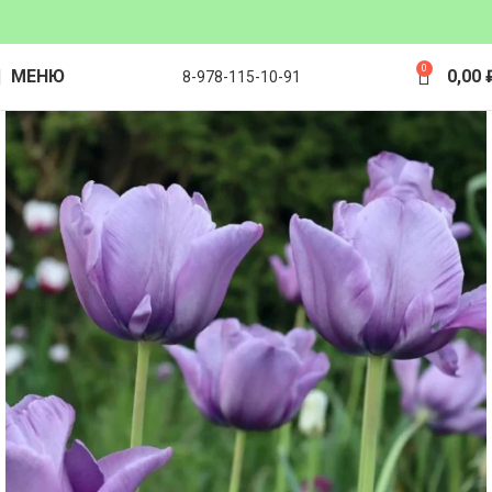
0
МЕНЮ
0,00
8-978-115-10-91